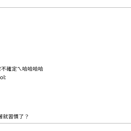
常不確定ㄟ哈哈哈哈
著就習慣了？