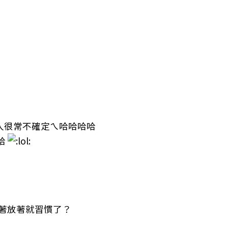
人很常不確定ㄟ哈哈哈哈
哈
著放著就習慣了？