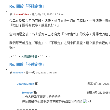
Re: 關於「不確定性」
引
由
JoannaChien
»
週六 6月 28, 2025 11:53 am
文
言
章
今早在整理六月的回顧、記錄，並且安排七月的日程時，一邊記錄一邊
「把日子過得有秩序，感覺真好。」
念頭閃過之後，馬上想到自己才寫完「不確定性」的文章，覺得太有趣
我們每天就是在「確定」、「不確定」之間來回擺盪，建立屬於自己的
呢。
.・゜゜・
人類圖掃地僧
・゜゜・．
Re: 關於「不確定性」
引
由
foxoeoe
»
週一 6月 30, 2025 1:57 am
文
言
章
JoannaChien
寫:
週三 6月 25, 2025 
foxoeoe
寫:
週三 6月 25, 2025 
二分人很常不確定ㄟ哈哈哈哈
連抽搭羅牌/心理測驗都不確定要a還是b哈哈哈