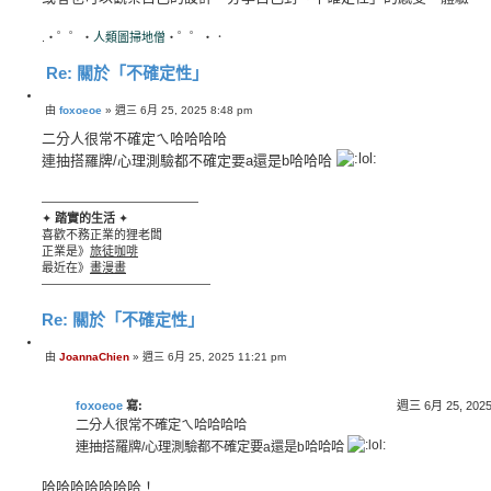
.・゜゜・
人類圖掃地僧
・゜゜・．
Re: 關於「不確定性」
引
由
foxoeoe
»
週三 6月 25, 2025 8:48 pm
文
言
章
二分人很常不確定ㄟ哈哈哈哈
連抽搭羅牌/心理測驗都不確定要a還是b哈哈哈
—————————————
✦
踏實的生活
✦
喜歡不務正業的狸老闆
正業是》
旅徒咖啡
最近在》
畫漫畫
——————————————
Re: 關於「不確定性」
引
由
JoannaChien
»
週三 6月 25, 2025 11:21 pm
文
言
章
foxoeoe
寫:
週三 6月 25, 2025
二分人很常不確定ㄟ哈哈哈哈
連抽搭羅牌/心理測驗都不確定要a還是b哈哈哈
哈哈哈哈哈哈哈！