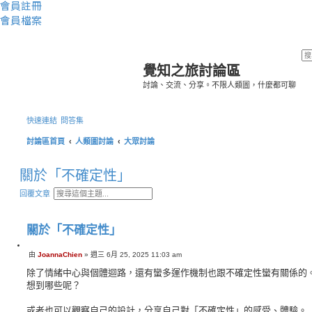
會員註冊
會員檔案
覺知之旅討論區
討論、交流、分享。不限人類圖，什麼都可聊
快速連結
問答集
討論區首頁
人類圖討論
大眾討論
關於「不確定性」
搜
進
回覆文章
尋
階
搜
尋
關於「不確定性」
引
由
JoannaChien
»
週三 6月 25, 2025 11:03 am
文
言
章
除了情緒中心與個體迴路，還有蠻多運作機制也跟不確定性蠻有關係的
想到哪些呢？
或者也可以觀察自己的設計，分享自己對「不確定性」的感受、體驗。