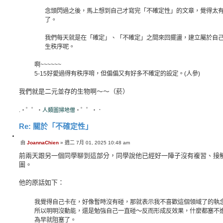
念頭閃過之後，馬上想到自己才寫完「不確定性」的文章，覺得太
了。
我們每天就是在「確定」、「不確定」之間來回擺盪，建立屬於自
生秩序呢。
啊~~~~~~
5-15好愛過得有秩序唷，但偏偏又有好多不確定的設定。(人參)
我們就是二元並存的生物啊～～（菸）
.・゜゜・
人類圖掃地僧
・゜゜・．
Re: 關於「不確定性」
引
由
JoannaChien
»
週二 7月 01, 2025 10:48 am
文
言
章
前兩天跟另一個同學聊到這部分，同學說他已經好一陣子沒有複習、接
圖。
他的原話如下：
我覺得自己卡在，好像暫時沒有碰，那就表示我不喜歡這個領域了的執
所以明明沒動能，還是勉強自己一直碰～反而形成反效果，什麼都塞不
為早就阻塞了。