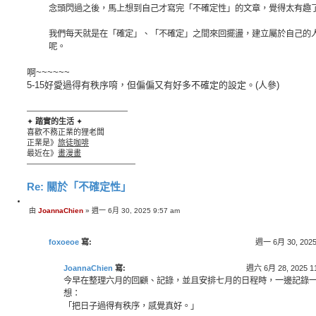
念頭閃過之後，馬上想到自己才寫完「不確定性」的文章，覺得太有趣
我們每天就是在「確定」、「不確定」之間來回擺盪，建立屬於自己的
呢。
啊~~~~~~
5-15好愛過得有秩序唷，但偏偏又有好多不確定的設定。(人參)
—————————————
✦
踏實的生活
✦
喜歡不務正業的狸老闆
正業是》
旅徒咖啡
最近在》
畫漫畫
——————————————
Re: 關於「不確定性」
引
由
JoannaChien
»
週一 6月 30, 2025 9:57 am
文
言
章
foxoeoe
寫:
週一 6月 30, 2025
JoannaChien
寫:
週六 6月 28, 2025 1
今早在整理六月的回顧、記錄，並且安排七月的日程時，一邊記錄
想：
「把日子過得有秩序，感覺真好。」