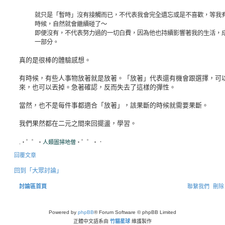
就只是「暫時」沒有接觸而已，不代表我會完全遺忘或是不喜歡，等我
時候，自然就會繼續碰了～
即便沒有，不代表努力過的一切白費，因為他也持續影響著我的生活，
一部分。
真的是很棒的體驗感想。
有時候，有些人事物放著就是放著。「放著」代表還有機會跟選擇，可
來，也可以丟掉。急著確認，反而失去了這樣的彈性。
當然，也不是每件事都適合「放著」，該果斷的時候就需要果斷。
我們果然都在二元之間來回擺盪，學習。
.・゜゜・
人類圖掃地僧
・゜゜・．
回覆文章
回到「大眾討論」
討論區首頁
聯繫我們
刪除 
Powered by
phpBB
® Forum Software © phpBB Limited
正體中文語系由
竹貓星球
維護製作