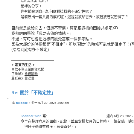
哈哈哈哈哈哈哈！
超棒的分享。
你有觀察到自己如何應對這樣的不確定性嗎？
是發展出一套共處的模式呢，還是就放給它去，放著放著就習慣了？
目前就是放給它去，但還不習慣，算是跟這樣的困擾共處吧XD
我都跟同學說「我要去偽跑情緒。」
不過，有時也會把這樣的感覺當成一個參考點。
因為大部份的時候都是"不確定"，所以"確定"的時候可能就是確定了！(可
(哈哈到底有多不確定)
—————————————
✦
踏實的生活
✦
喜歡不務正業的狸老闆
正業是》
旅徒咖啡
最近在》
畫漫畫
——————————————
Re: 關於「不確定性」
引
由
foxoeoe
»
週一 6月 30, 2025 2:00 am
文
言
章
JoannaChien
寫:
週六 6月 28, 2025 
今早在整理六月的回顧、記錄，並且安排七月的日程時，一邊記錄一邊
「把日子過得有秩序，感覺真好。」