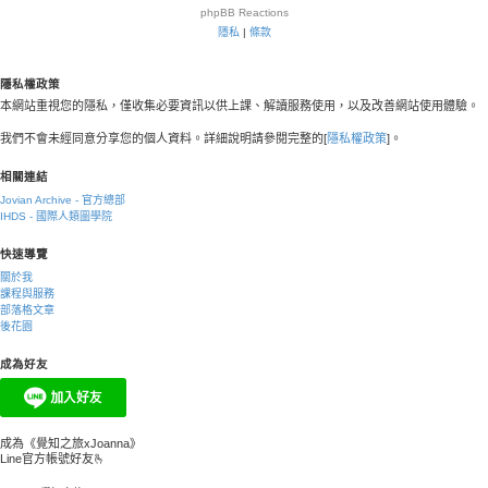
phpBB
Reactions
隱私
|
條款
隱私權政策
本網站重視您的隱私，僅收集必要資訊以供上課、解讀服務使用，以及改善網站使用體驗。
我們不會未經同意分享您的個人資料。詳細說明請參閱完整的[
隱私權政策
]。
相關連結
Jovian Archive - 官方總部
IHDS - 國際人類圖學院
快速導覽
關於我
課程與服務
部落格文章
後花園
成為好友
成為《覺知之旅xJoanna》
Line官方帳號好友🫰