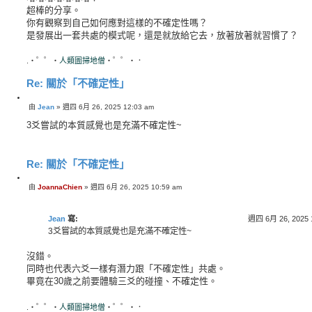
超棒的分享。
你有觀察到自己如何應對這樣的不確定性嗎？
是發展出一套共處的模式呢，還是就放給它去，放著放著就習慣了？
.・゜゜・
人類圖掃地僧
・゜゜・．
Re: 關於「不確定性」
引
由
Jean
»
週四 6月 26, 2025 12:03 am
文
言
章
3爻嘗試的本質感覺也是充滿不確定性~
Re: 關於「不確定性」
引
由
JoannaChien
»
週四 6月 26, 2025 10:59 am
文
言
章
Jean
寫:
週四 6月 26, 2025 
3爻嘗試的本質感覺也是充滿不確定性~
沒錯。
同時也代表六爻一樣有潛力跟「不確定性」共處。
畢竟在30歲之前要體驗三爻的碰撞、不確定性。
.・゜゜・
人類圖掃地僧
・゜゜・．