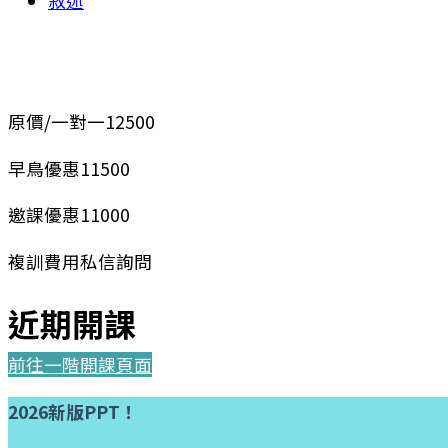
敘述
原價/一對一
12500
早鳥優惠
11500
邀課優惠
11000
複訓費用
私信詢問
近期開課
前往一階開課頁面
2026新版PPT！