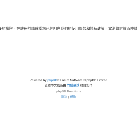
多的權限。在註冊前請確認您已經明白我們的使用條款和隱私政策。當瀏覽討論區時
Powered by
phpBB
® Forum Software © phpBB Limited
正體中文語系由
竹貓星球
維護製作
phpBB
Reactions
隱私
|
條款