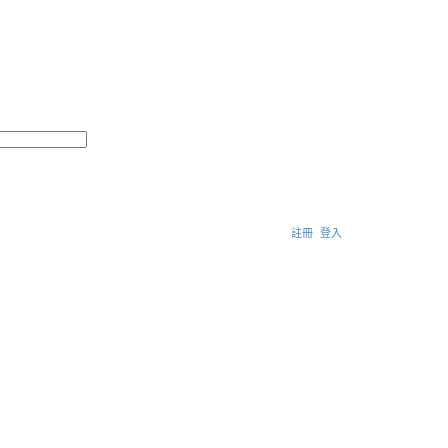
搜
進
尋
階
搜
尋
註冊
登入
搜
尋