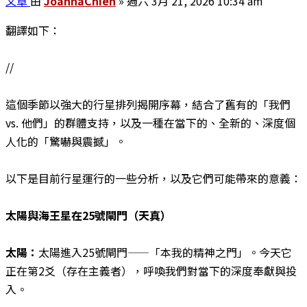
文章
由
JoannaChien
»
週六 3月 21, 2026 10:34 am
翻譯如下：
//
這個季節以強大的行星排列揭開序幕，結合了舊有的「我們
vs. 他們」的群體支持，以及一種在當下的、全新的、深度個
人化的「驚嚇與震撼」。
以下是目前行星運行的一些分析，以及它們可能帶來的意義：
太陽與海王星在25號閘門（天真）
太陽：
太陽進入25號閘門——「本我的精神之門」。今天它
正在第2爻（存在主義者），呼喚我們對當下的深度奉獻與投
入。