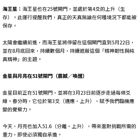
海王星：
海王星也在25號閘門，並處於第4爻的上升（生
存）。此運行提醒我們，真正的天真無論在何種境況下都能被
保存。
太陽會繼續前進，而海王星將停留在這個閘門直到5月22日，
並在8月底回來，持續數個月，持續遮蔽這個「精神韌性與純
真精神」的主題。
金星與月亮在51號閘門（震撼／喚醒）
金星目前正在51號閘門，並將在3月23日前逐步走過每條爻
線。春分時，它位於第3爻（適應，上升），賦予我們臨機應
變的覺察力。
今天，月亮也加入51.6（分離，上升），帶來面對挑戰所需的
重力，即使必須獨自承擔。