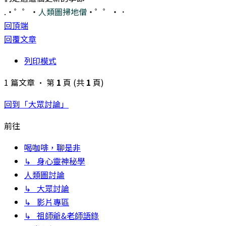
.・゜゜・
人類圖掃地僧
・゜゜・．
回頂端
回覆文章
列印模式
1 篇文章 • 第
1
頁 (共
1
頁)
回到「大眾討論」
前往
喝咖啡，聊是非
↳ 身心靈神秘學
人類圖討論
↳ 大眾討論
↳ 影片專區
↳ 祖師爺&老師語錄