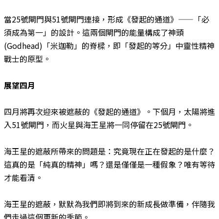
當25號閘門與51號閘門連接，形成《發起的通道》——「必
須成為第一」的設計。這兩個閘門的能量構成了神頭
(Godhead)「米迦勒」的脊樑，即「發起的等分」中靈性精神
戰士的原型。
展望四月
四月將再次迎來被遮蔽的《發起的通道》。下個月，太陽將進
入51號閘門，而火星與海王星將一同停留在25號閘門。
海王星的遮蔽所帶來的問題是：究竟現在正在發起的是什麼？
這真的是「純真的精神」嗎？還是僅僅是一種假象？唯有等待
才能看清。
海王星的遮蔽，默默為我們即將到來的新成長做準備，伴隨我
們走過這個更新的季節。