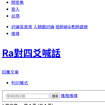
問答集
登入
註冊
討論區首頁
人類圖討論
祖師爺&老師語錄
搜尋
Ra對四爻喊話
回覆文章
列印模式
進階搜尋
搜尋