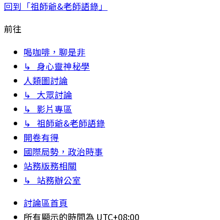
回到「祖師爺&老師語錄」
前往
喝咖啡，聊是非
↳ 身心靈神秘學
人類圖討論
↳ 大眾討論
↳ 影片專區
↳ 祖師爺&老師語錄
開卷有得
國際局勢，政治時事
站務版務相關
↳ 站務辦公室
討論區首頁
所有顯示的時間為
UTC+08:00