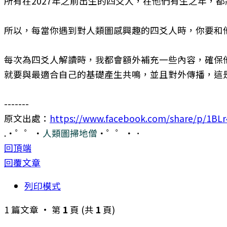
所有在2027年之前出生的四爻人，在他們有生之年，
所以，每當你遇到對人類圖感興趣的四爻人時，你要和
每次為四爻人解讀時，我都會額外補充一些內容，確保
就要與最適合自己的基礎產生共鳴，並且對外傳播，這
-------
原文出處：
https://www.facebook.com/share/p/1BL
.・゜゜・
人類圖掃地僧
・゜゜・．
回頂端
回覆文章
列印模式
1 篇文章 • 第
1
頁 (共
1
頁)