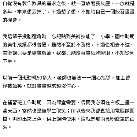
​自從沒有製作教具的需求之後，就一直放著長灰塵，一放就是
多年。本來想丟掉了，不過想了想，不如給自己一個練習畫畫
的機會。
​我這輩子投胎選角時，忘記點到美術技能了，小學、國中時期
的美術成績都很普通，雖然不至於不及格，不過也相去不遠。
美術課只要是繪畫環節，我都只能瞪著畫紙乾瞪眼，不知從何
下筆。
​以前一個班動輒50多人，老師也無法一一細心指導，加上曾
經被訕笑，就對畫畫越來越沒信心。
​在補習班工作時期，因為課堂需要，偶爾我必須在白板上畫一
些東西，當然也是被學生取笑；所以後來我都直接用電腦做圖
檔，再印出來上色，供上課時使用，這就是那兩盒粉臘筆的由
來。