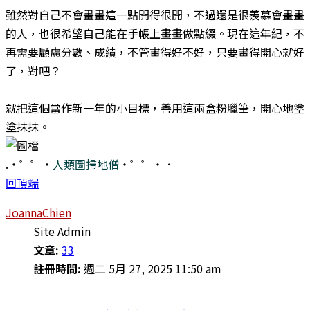
​雖然對自己不會畫畫這一點開得很開，不過還是很羨慕會畫畫
的人，也很希望自己能在手帳上畫畫做點綴。現在這年紀，不
再需要顧慮分數、成績，不管畫得好不好，只要畫得開心就好
了，對吧？
就把這個當作新一年的小目標，善用這兩盒粉臘筆，開心地塗
塗抹抹。
.・゜゜・
人類圖掃地僧
・゜゜・．
回頂端
JoannaChien
Site Admin
文章:
33
註冊時間:
週二 5月 27, 2025 11:50 am