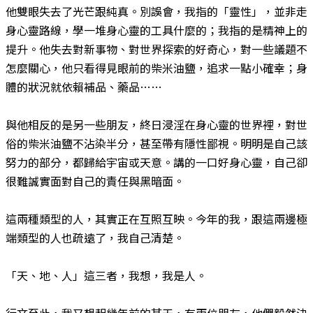
他雙眼失去了光芒跟純真。別誤會，我指的「靈性」，並非走
身心靈路線，學一堆身心靈的工具什麼的；我指的是精神上的
提升。他失去對新事物、對世界探索的好奇心，對一些議題不
怎麼關心，他只看得見眼前的柴米油鹽，追求一點小確幸；身
體的狀況就依賴補品、藥品……
與他相反的是另一些朋友，終日浸淫在身心靈的世界裡，對世
俗的柴米油鹽不沾染半分，甚至帶有隱性鄙視。明明是自己該
努力的部分，都歸給宇宙或天意。講的一口好身心靈，自己卻
很難誠實面對自己的責任與黑暗面。
這兩種類型的人，其實正在互照互映。今年的我，跟這兩邊極
端類型的人也疏遠了，我自己清楚。
「天、地、人」這三者，我想，我是人。
行文至此，我又想起幾年前的某天，有兩位朋友，他們毅然決