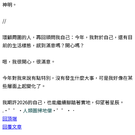
神明。
//
環顧周圍的人，再回頭問我自己：今年，我對於自己，還有目
前的生活樣態，感到滿意嗎？開心嗎？
嗯，我很開心，很滿意。
今年對我來說有點特別，沒有發生什麼大事，可是我好像在某
些層面上起變化了。
我期許2026的自己，也能繼續腳踏著實地，仰望著星辰。
.・゜゜・
人類圖掃地僧
・゜゜・．
回頂端
回覆文章