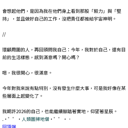
會想起他們，是因為我在他們身上看到那股「毅力」與「堅
持」，並且做好自己的工作，沒把責任都推給宇宙神明。
//
環顧周圍的人，再回頭問我自己：今年，我對於自己，還有目
前的生活樣態，感到滿意嗎？開心嗎？
嗯，我很開心，很滿意。
今年對我來說有點特別，沒有發生什麼大事，可是我好像在某
些層面上起變化了。
我期許2026的自己，也能繼續腳踏著實地，仰望著星辰。
.・゜゜・
人類圖掃地僧
・゜゜・．
回頂端