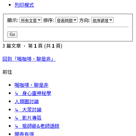
列印模式
顯示:
排序:
方向:
3 篇文章 • 第
1
頁 (共
1
頁)
回到「喝咖啡，聊是非」
前往
喝咖啡，聊是非
↳ 身心靈神秘學
人類圖討論
↳ 大眾討論
↳ 影片專區
↳ 祖師爺&老師語錄
開卷有得