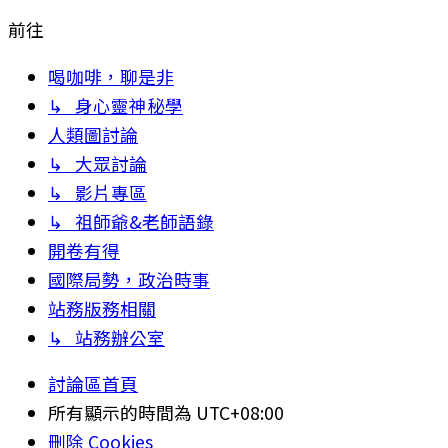
前往
喝咖啡，聊是非
↳ 身心靈神秘學
人類圖討論
↳ 大眾討論
↳ 影片專區
↳ 祖師爺&老師語錄
開卷有得
國際局勢，政治時事
站務版務相關
↳ 站務辦公室
討論區首頁
所有顯示的時間為
UTC+08:00
刪除 Cookies