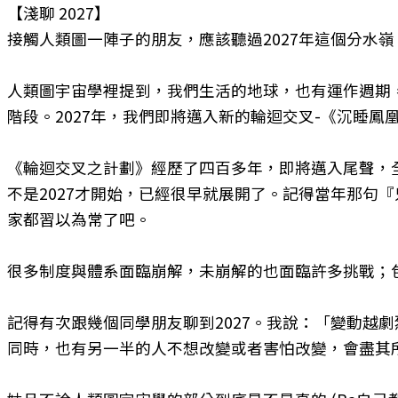
【淺聊 2027】
接觸人類圖一陣子的朋友，應該聽過2027年這個分水嶺
人類圖宇宙學裡提到，我們生活的地球，也有運作週期，稱為《全球週期
階段。2027年，我們即將邁入新的輪迴交叉-《沉睡鳳凰 (Cross o
《輪迴交叉之計劃》經歷了四百多年，即將邁入尾聲，
不是2027才開始，已經很早就展開了。記得當年那句
家都習以為常了吧。
很多制度與體系面臨崩解，未崩解的也面臨許多挑戰；包
記得有次跟幾個同學朋友聊到2027。我說：「變動越
同時，也有另一半的人不想改變或者害怕改變，會盡其