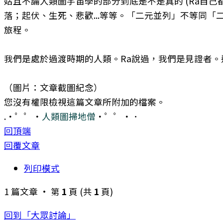
姑且不論人類圖宇宙學的部分到底是不是真的 (Ra自
落；起伏、生死、悲歡...等等。「二元並列」不等同
旅程。
我們是處於過渡時期的人類。Ra說過，我們是見證者
（圖片：文章截圖紀念）
您沒有權限檢視這篇文章所附加的檔案。
.・゜゜・
人類圖掃地僧
・゜゜・．
回頂端
回覆文章
列印模式
1 篇文章 • 第
1
頁 (共
1
頁)
回到「大眾討論」