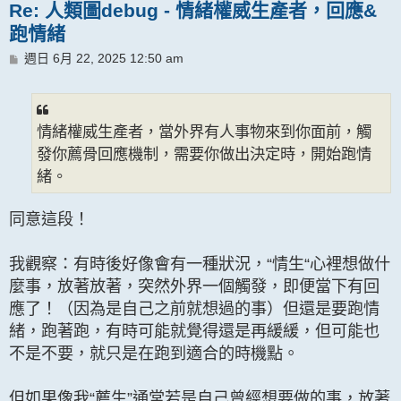
Re: 人類圖debug - 情緒權威生產者，回應&
跑情緒
文
週日 6月 22, 2025 12:50 am
章
情緒權威生產者，當外界有人事物來到你面前，觸
發你薦骨回應機制，需要你做出決定時，開始跑情
緒。
同意這段！
我觀察：有時後好像會有一種狀況，“情生“心裡想做什
麼事，放著放著，突然外界一個觸發，即便當下有回
應了！（因為是自己之前就想過的事）但還是要跑情
緒，跑著跑，有時可能就覺得還是再緩緩，但可能也
不是不要，就只是在跑到適合的時機點。
但如果像我“薦生”通常若是自己曾經想要做的事，放著