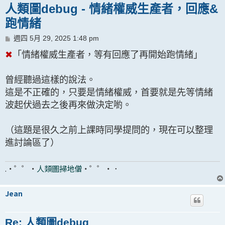
人類圖debug - 情緒權威生產者，回應&
跑情緒
文
週四 5月 29, 2025 1:48 pm
章
✖︎
「情緒權威生產者，等有回應了再開始跑情緒」
曾經聽過這樣的說法。
這是不正確的，只要是情緒權威，首要就是先等情緒
波起伏過去之後再來做決定喲。
（這題是很久之前上課時同學提問的，現在可以整理
進討論區了）
.・゜゜・
人類圖掃地僧
・゜゜・．
Jean
Re: 人類圖debug