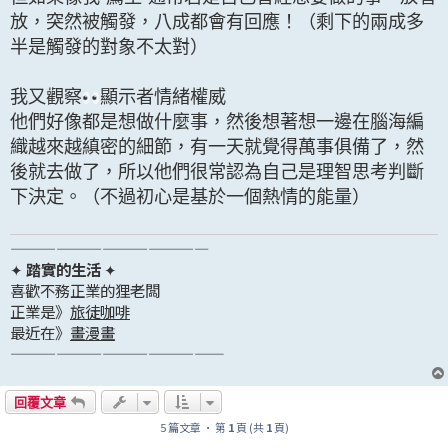
放，突然被觸發，八成都會有回應！（剩下的兩成多
半是觸發的對象不太對）
我又觀察
顯示者情緒權威
他們好像都是想做什麼事，然後想著想一邊在腦海編
織越來越縝密的細節，有一天就覺得萬事俱備了，然
後就去做了，所以他們很常認為自己是理智思考判斷
下決定。（不過初心是基於一個熱情的能量）
—————————————
✦
踏實的生活
✦
喜歡不務正業的狸老闆
正業是》
旅徒咖啡
最近在》
畫漫畫
——————————————
回覆文章
5 篇文章 • 第
1
頁 (共
1
頁)