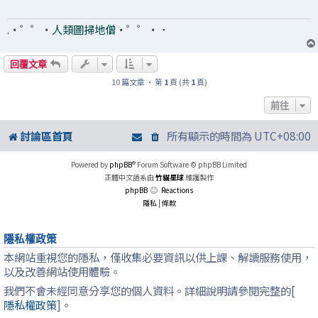
.・゜゜・
人類圖掃地僧
・゜゜・．
回覆文章
10 篇文章 • 第
1
頁 (共
1
頁)
前往
討論區首頁
所有顯示的時間為
UTC+08:00
Powered by
phpBB
® Forum Software © phpBB Limited
正體中文語系由
竹貓星球
維護製作
phpBB
Reactions
隱私
|
條款
隱私權政策
本網站重視您的隱私，僅收集必要資訊以供上課、解讀服務使用，
以及改善網站使用體驗。
我們不會未經同意分享您的個人資料。詳細說明請參閱完整的[
隱私權政策
]。