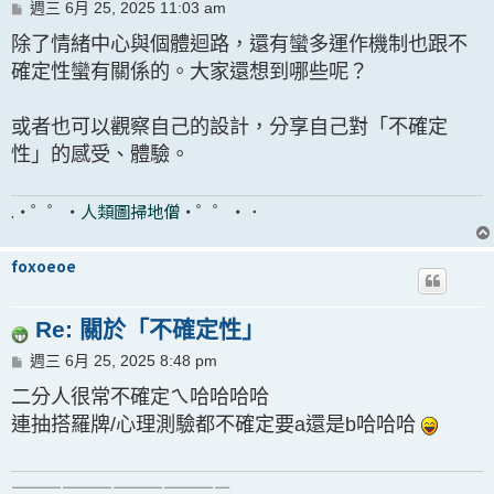
文
週三 6月 25, 2025 11:03 am
章
除了情緒中心與個體迴路，還有蠻多運作機制也跟不
確定性蠻有關係的。大家還想到哪些呢？
或者也可以觀察自己的設計，分享自己對「不確定
性」的感受、體驗。
.・゜゜・
人類圖掃地僧
・゜゜・．
foxoeoe
Re: 關於「不確定性」
文
週三 6月 25, 2025 8:48 pm
章
二分人很常不確定ㄟ哈哈哈哈
連抽搭羅牌/心理測驗都不確定要a還是b哈哈哈
—————————————