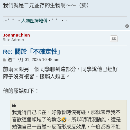
我們就是二元並存的生物啊～～（菸）
.・゜゜・
人類圖掃地僧
・゜゜・．
JoannaChien
Site Admin
Re: 關於「不確定性」
文
週二 7月 01, 2025 10:48 am
章
前兩天跟另一個同學聊到這部分，同學說他已經好一
陣子沒有複習、接觸人類圖。
他的原話如下：
我覺得自己卡在，好像暫時沒有碰，那就表示我不
喜歡這個領域了的執念
，所以明明沒動能，還是
勉強自己一直碰～反而形成反效果，什麼都塞不進