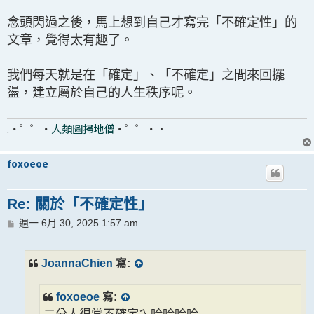
念頭閃過之後，馬上想到自己才寫完「不確定性」的
文章，覺得太有趣了。
我們每天就是在「確定」、「不確定」之間來回擺
盪，建立屬於自己的人生秩序呢。
.・゜゜・
人類圖掃地僧
・゜゜・．
foxoeoe
Re: 關於「不確定性」
文
週一 6月 30, 2025 1:57 am
章
JoannaChien
寫:
foxoeoe
寫:
二分人很常不確定ㄟ哈哈哈哈