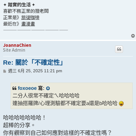
✦
踏實的生活
✦
喜歡不務正業的狸老闆
正業是》
旅徒咖啡
最近在》
畫漫畫
——————————————
JoannaChien
Site Admin
Re: 關於「不確定性」
文
週三 6月 25, 2025 11:21 pm
章
foxoeoe
寫:
二分人很常不確定ㄟ哈哈哈哈
連抽搭羅牌/心理測驗都不確定要a還是b哈哈哈
哈哈哈哈哈哈哈！
超棒的分享。
你有觀察到自己如何應對這樣的不確定性嗎？