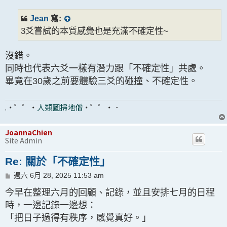
Jean
寫:
3爻嘗試的本質感覺也是充滿不確定性~
沒錯。
同時也代表六爻一樣有潛力跟「不確定性」共處。
畢竟在30歲之前要體驗三爻的碰撞、不確定性。
.・゜゜・
人類圖掃地僧
・゜゜・．
JoannaChien
Site Admin
Re: 關於「不確定性」
文
週六 6月 28, 2025 11:53 am
章
今早在整理六月的回顧、記錄，並且安排七月的日程
時，一邊記錄一邊想：
「把日子過得有秩序，感覺真好。」