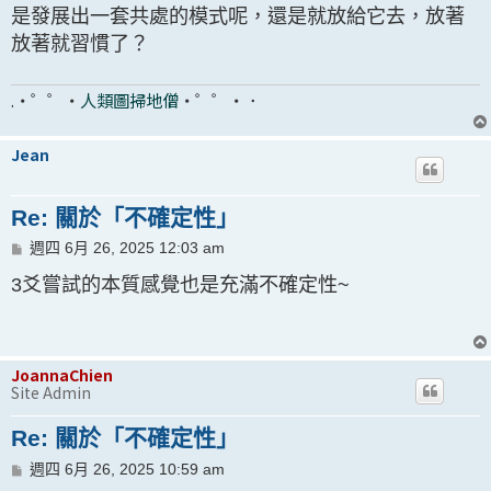
是發展出一套共處的模式呢，還是就放給它去，放著
放著就習慣了？
.・゜゜・
人類圖掃地僧
・゜゜・．
Jean
Re: 關於「不確定性」
文
週四 6月 26, 2025 12:03 am
章
3爻嘗試的本質感覺也是充滿不確定性~
JoannaChien
Site Admin
Re: 關於「不確定性」
文
週四 6月 26, 2025 10:59 am
章