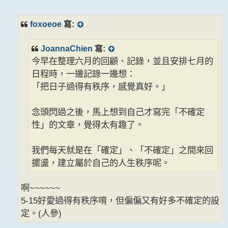
章
foxoeoe
寫:
JoannaChien
寫:
今早在整理六月的回顧、記錄，並且安排七月的
日程時，一邊記錄一邊想：
「把日子過得有秩序，感覺真好。」
念頭閃過之後，馬上想到自己才寫完「不確定
性」的文章，覺得太有趣了。
我們每天就是在「確定」、「不確定」之間來回
擺盪，建立屬於自己的人生秩序呢。
啊~~~~~~
5-15好愛過得有秩序唷，但偏偏又有好多不確定的設
定。(人參)