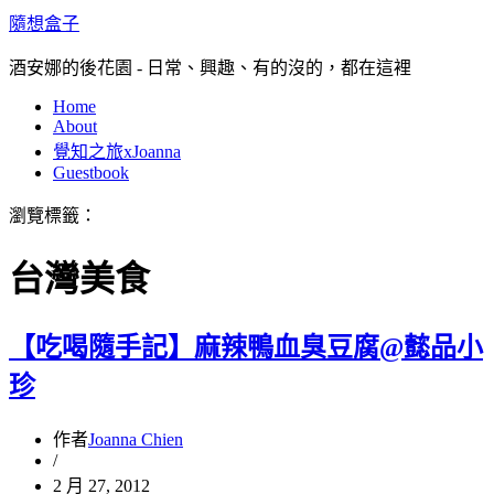
隨想盒子
酒安娜的後花園 - 日常、興趣、有的沒的，都在這裡
Home
About
覺知之旅xJoanna
Guestbook
瀏覽標籤：
台灣美食
【吃喝隨手記】麻辣鴨血臭豆腐@懿品小
珍
作者
Joanna Chien
/
2 月 27, 2012