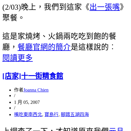
(2/03)晚上，我們到這家《
出一張嘴
》
聚餐。
這是家燒烤、火鍋兩吃吃到飽的餐
廳，
餐廳官網的簡介
是這樣說的︰
閱讀更多
[店家]十一街精食館
作者
Joanna Chien
/
1 月 05, 2007
/
嘴吃東南西北
,
寶島行
,
腳踏五湖四海