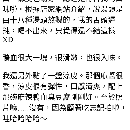
味啦。根據店家網站介紹，說湯頭是
由十八種湯頭熬製的，我的舌頭遲
鈍，喝不出來，只覺得還不錯這樣
XD
鴨血很大一塊，很滑嫩，也很入味。
我還另外點了一盤涼皮。那個麻醬很
香，涼皮很有彈性，口感清爽，配上
那碗麻辣鴨血臭豆腐剛剛好。至於照
片嘛…..沒有，因為顧著吃忘記拍啦，
哇哈哈哈哈～