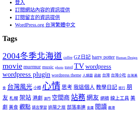
登入
訂閱網站內容的資訊提供
訂閱留言的資訊提供
WordPress.org 台灣繁體中文
Tags
2004冬季北海道
GZ日記
harry potter
coffee
Human Design
movie
TV
wordpress
murmur
music
travel
photo
wordpress plugin
wordpress theme
台灣
台灣小吃
人類圖
函館
台灣美
心情
台灣風光
朋
思考
我這個人
教學日記
小樽
食
旅行
站務
架站
空間商
網友
友
港劇
美
線上工具
札幌
網摘
澳門
閱讀
觀點
劇
美食
部落串連
追陽之旅
語言學習
金庸
鹿港