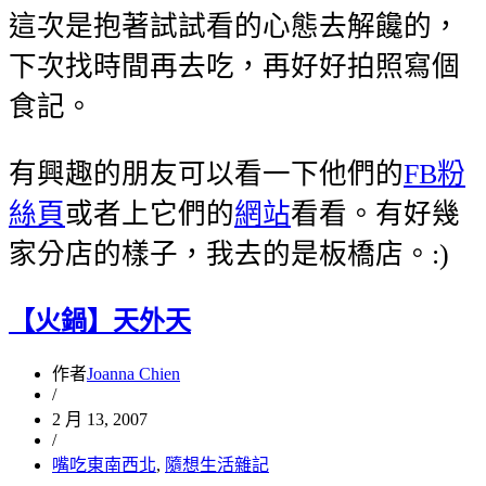
這次是抱著試試看的心態去解饞的，
下次找時間再去吃，再好好拍照寫個
食記。
有興趣的朋友可以看一下他們的
FB粉
絲頁
或者上它們的
網站
看看。有好幾
家分店的樣子，我去的是板橋店。:)
【火鍋】天外天
作者
Joanna Chien
/
2 月 13, 2007
/
嘴吃東南西北
,
隨想生活雜記