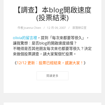
【調查】本blog開啟速度
(投票結束)
作者
Joanna Chien
/
12 月 09, 2007
/
部落辦公室
olivia的留言裡
，提到「每次來都要等很久」，
讓我驚想︰是否blog的開啟速度過慢？
不曉得是否其他朋友每次來也都要等很久？決定
來做個投票調查，請大家幫個忙投票。
《
12/12 更新︰投票已經結束，感謝大家！
》
閱讀更多