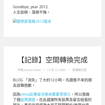
Goodbye, year 2012.
人生如棋，落棋不悔。
【記錄】空間轉換完成
作者
Joanna Chien
/
12 月 13, 2007
/
部落辦公室
BLOG 「消失」了大約12小時。先跟進不來的朋
友說聲抱歉。
因為
olivia反應每次進來都要等很久
，所以我做
了個
投票調查
。在此感謝所有投票及留言給我的