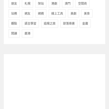
朋友
札幌
架站
港劇
澳門
空間商
站務
網友
網摘
線上工具
美劇
美食
觀點
語言學習
追陽之旅
部落串連
金庸
閱讀
鹿港