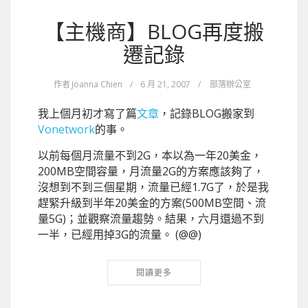
【主機商】BLOG再度搬
遷記錄
作者
Joanna Chien
/
6 月 21, 2007
/
部落辦公室
我上個月初才寫了篇
文章
，記錄BLOG搬家到
Vonetwork
的事。
以前每個月流量不到2G，本以為一年20美金，
200MB空間容量，月流量2G的方案應該夠了，
沒想到不到三個星期，流量已經1.7G了，於是我
趕緊升級到半年20美金的方案(500MB空間、流
量5G)；並觀察流量趨勢。結果，六月還過不到
一半，已經用掉3G的流量。 (@@)
閱讀更多