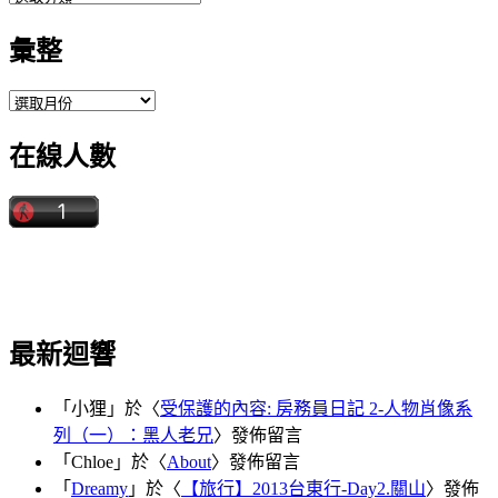
類
彙整
彙
整
在線人數
最新迴響
「
小狸
」於〈
受保護的內容: 房務員日記 2-人物肖像系
列（一）：黑人老兄
〉發佈留言
「
Chloe
」於〈
About
〉發佈留言
「
Dreamy
」於〈
【旅行】2013台東行-Day2.關山
〉發佈