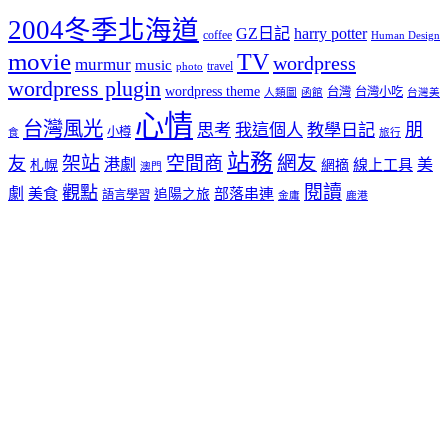
2004冬季北海道
GZ日記
harry potter
coffee
Human Design
movie
TV
wordpress
murmur
music
travel
photo
wordpress plugin
wordpress theme
台灣
台灣小吃
人類圖
函館
台灣美
心情
台灣風光
朋
思考
我這個人
教學日記
小樽
食
旅行
站務
架站
空間商
網友
友
港劇
美
線上工具
札幌
網摘
澳門
閱讀
觀點
劇
美食
部落串連
追陽之旅
語言學習
金庸
鹿港