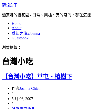
隨想盒子
酒安娜的後花園 - 日常、興趣、有的沒的，都在這裡
Home
About
覺知之旅xJoanna
Guestbook
瀏覽標籤：
台灣小吃
【台灣小吃】草屯‧榕樹下
作者
Joanna Chien
/
5 月 06, 2007
/
嘴吃東南西北