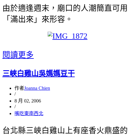
由於適逢週末，廟口的人潮簡直可用
「滿出來」來形容。
閱讀更多
三峽白雞山吳媽媽豆干
作者
Joanna Chien
/
8 月 02, 2006
/
嘴吃東南西北
台北縣三峽白雞山上有座香火鼎盛的