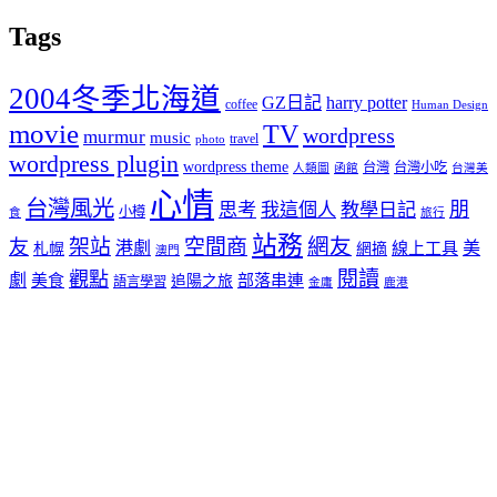
Tags
2004冬季北海道
GZ日記
harry potter
coffee
Human Design
movie
TV
wordpress
murmur
music
travel
photo
wordpress plugin
wordpress theme
台灣
台灣小吃
人類圖
函館
台灣美
心情
台灣風光
朋
思考
我這個人
教學日記
小樽
食
旅行
站務
架站
空間商
網友
友
港劇
美
線上工具
札幌
網摘
澳門
閱讀
觀點
劇
美食
部落串連
追陽之旅
語言學習
金庸
鹿港