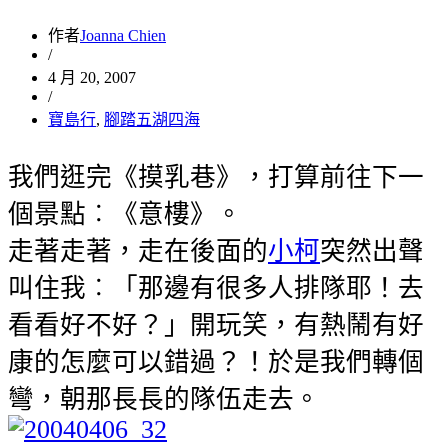
作者
Joanna Chien
/
4 月 20, 2007
/
寶島行
,
腳踏五湖四海
我們逛完《摸乳巷》，打算前往下一
個景點︰《意樓》。
走著走著，走在後面的
小柯
突然出聲
叫住我︰「那邊有很多人排隊耶！去
看看好不好？」開玩笑，有熱鬧有好
康的怎麼可以錯過？！於是我們轉個
彎，朝那長長的隊伍走去。