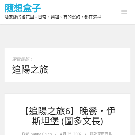
隨想盒子
酒安娜的後花園 - 日常、興趣、有的沒的，都在這裡
瀏覽標籤：
追陽之旅
【追陽之旅6】晚餐‧伊
斯坦堡 (圖多文長)
作者
Joanna Chien
/
4 月 25, 2007
/
嘴吃東南西北