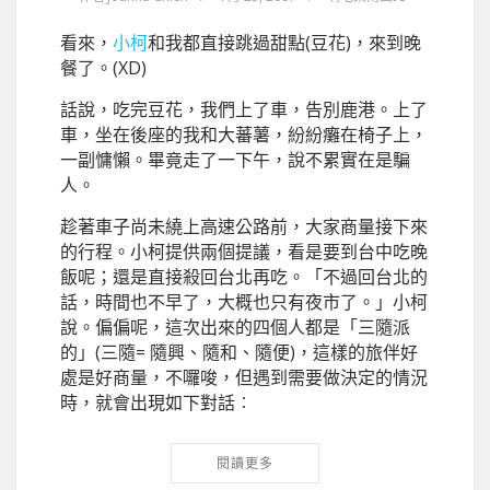
看來，
小柯
和我都直接跳過甜點(豆花)，來到晚
餐了。(XD)
話說，吃完豆花，我們上了車，告別鹿港。上了
車，坐在後座的我和大蕃薯，紛紛癱在椅子上，
一副慵懶。畢竟走了一下午，說不累實在是騙
人。
趁著車子尚未繞上高速公路前，大家商量接下來
的行程。小柯提供兩個提議，看是要到台中吃晚
飯呢；還是直接殺回台北再吃。「不過回台北的
話，時間也不早了，大概也只有夜市了。」小柯
說。偏偏呢，這次出來的四個人都是「三隨派
的」(三隨= 隨興、隨和、隨便)，這樣的旅伴好
處是好商量，不囉唆，但遇到需要做決定的情況
時，就會出現如下對話︰
閱讀更多