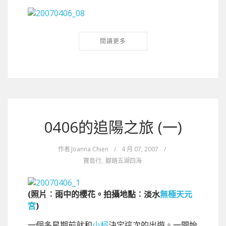
閱讀更多
0406的追陽之旅 (一)
作者
Joanna Chien
/
4 月 07, 2007
/
寶島行
,
腳踏五湖四海
(照片︰雨中的櫻花。拍攝地點︰淡水
無極天元
宮
)
一個多星期前就和
小柯
決定這次的出遊。一開始