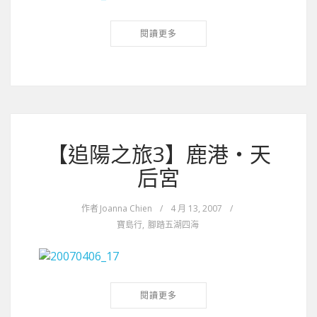
閱讀更多
【追陽之旅3】鹿港‧天
后宮
作者
Joanna Chien
/
4 月 13, 2007
/
寶島行
,
腳踏五湖四海
閱讀更多