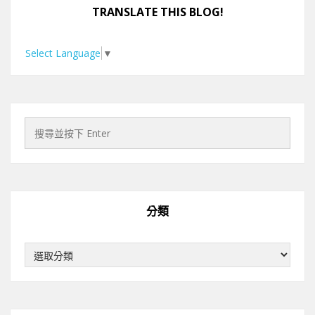
TRANSLATE THIS BLOG!
Select Language
▼
分類
分
類