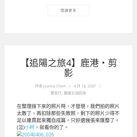
閱讀更多
【追陽之旅4】鹿港‧剪
影
作者
Joanna Chien
/
4 月 18, 2007
/
寶島行
,
腳踏五湖四海
在整理接下來的照片時，才發現，我們拍的照片
太散了，再扣除那些失敗照，剩下的照片少得不
足以連貫起來獨自成篇。只好選幾張來匯整了。
(泣)
小柯
，就看你的了。