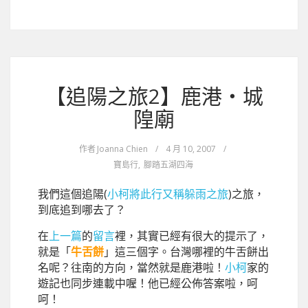
【追陽之旅2】鹿港‧城
隍廟
作者
Joanna Chien
/
4 月 10, 2007
/
寶島行
,
腳踏五湖四海
我們這個追陽(
小柯將此行又稱躲雨之旅
)之旅，
到底追到哪去了？
在
上一篇
的
留言
裡，其實已經有很大的提示了，
就是「
牛舌餅
」這三個字。台灣哪裡的牛舌餅出
名呢？往南的方向，當然就是鹿港啦！
小柯
家的
遊記也同步連載中喔！他已經公佈答案啦，呵
呵！