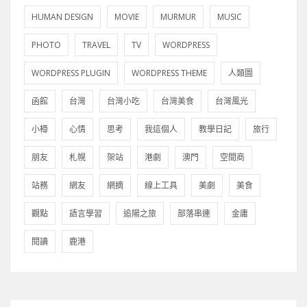
HUMAN DESIGN
MOVIE
MURMUR
MUSIC
PHOTO
TRAVEL
TV
WORDPRESS
WORDPRESS PLUGIN
WORDPRESS THEME
人類圖
函館
台灣
台灣小吃
台灣美食
台灣風光
小樽
心情
思考
我這個人
教學日記
旅行
朋友
札幌
架站
港劇
澳門
空間商
站務
網友
網摘
線上工具
美劇
美食
觀點
語言學習
追陽之旅
部落串連
金庸
閱讀
鹿港