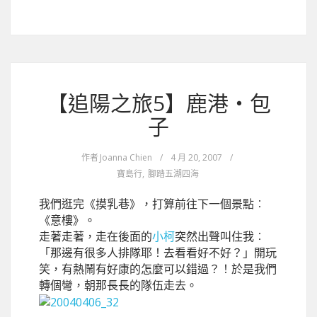
【追陽之旅5】鹿港‧包
子
作者
Joanna Chien
/
4 月 20, 2007
/
寶島行
,
腳踏五湖四海
我們逛完《摸乳巷》，打算前往下一個景點︰
《意樓》。
走著走著，走在後面的
小柯
突然出聲叫住我︰
「那邊有很多人排隊耶！去看看好不好？」開玩
笑，有熱鬧有好康的怎麼可以錯過？！於是我們
轉個彎，朝那長長的隊伍走去。