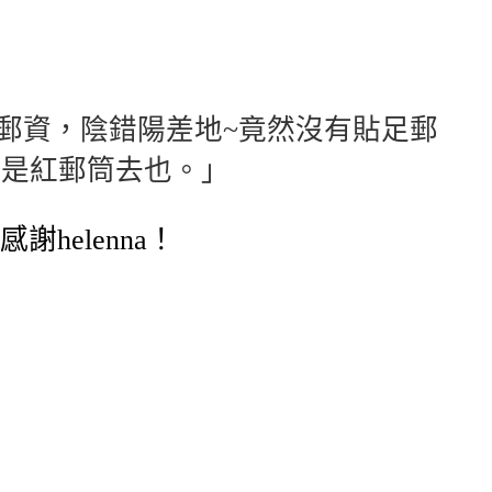
認郵資，陰錯陽差地~竟然沒有貼足郵
不是紅郵筒去也。」
helenna！