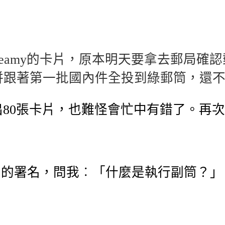
reamy的卡片，原本明天要拿去郵局確
一併跟著第一批國內件全投到綠郵筒，還
0張卡片，也難怪會忙中有錯了。再次感謝
筒」的署名，問我︰「什麼是執行副筒？」