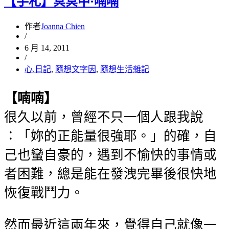
【手札】冥冥中·喃喃
作者
Joanna Chien
/
6 月 14, 2011
/
心.日記
,
隨想文字因
,
隨想生活雜記
【喃喃】
很久以前，曾經不只一個人跟我說
∶「妳的正能量很強耶。」的確，自
己也蠻自豪的，遇到不愉快的事情或
者困難，總是能在發洩完畢後很快地
恢復戰鬥力。
然而最近這兩年來，覺得自己就像一