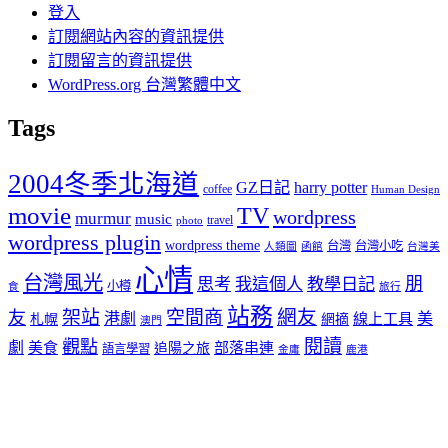
登入
訂閱網站內容的資訊提供
訂閱留言的資訊提供
WordPress.org 台灣繁體中文
Tags
2004冬季北海道
GZ日記
harry potter
coffee
Human Design
movie
TV
wordpress
murmur
music
travel
photo
wordpress plugin
wordpress theme
台灣
台灣小吃
人類圖
函館
台灣美
心情
台灣風光
朋
思考
我這個人
教學日記
小樽
食
旅行
站務
架站
空間商
網友
友
港劇
美
線上工具
札幌
網摘
澳門
閱讀
觀點
劇
美食
部落串連
追陽之旅
語言學習
金庸
鹿港