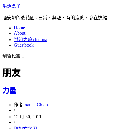
隨想盒子
酒安娜的後花園 - 日常、興趣、有的沒的，都在這裡
Home
About
覺知之旅xJoanna
Guestbook
瀏覽標籤：
朋友
力量
作者
Joanna Chien
/
12 月 30, 2011
/
隨想文字因