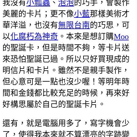
我沒有
小瓢蟲
、
泡泡
的巧手，會製作
美麗的卡片；更不像
小藍
那樣美術才
華洋溢，也沒有
無限台南
的巧思，可
以
化腐朽為神奇
。本來是想訂購
Moo
的聖誕卡，但是時間不夠，等卡片送
來恐怕聖誕已過。所以只好買現成的
明信片和卡片。雖然不是親手製作，
但心意可是一點也沒少喔！等明年時
間和金錢都比較充足的時候，再來好
好構思屬於自己的聖誕卡片。
還有，就是電腦用多了，寫字機會少
了，使得我本來就不算漂亮的字跡變